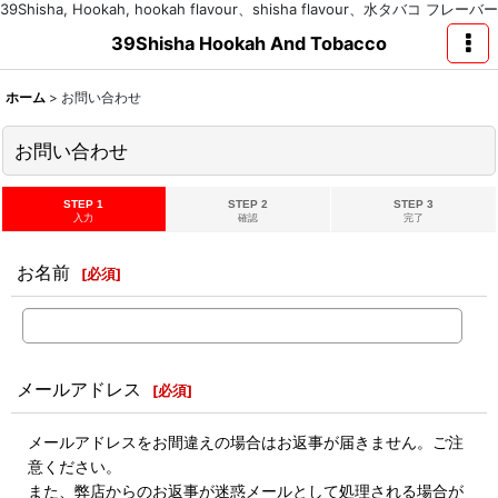
39Shisha, Hookah, hookah flavour、shisha flavour、水タバコ フレーバー
39Shisha Hookah And Tobacco
ホーム
>
お問い合わせ
お問い合わせ
STEP 1
STEP 2
STEP 3
入力
確認
完了
お名前
[
必須
]
メールアドレス
[
必須
]
メールアドレスをお間違えの場合はお返事が届きません。ご注
意ください。
また、弊店からのお返事が迷惑メールとして処理される場合が