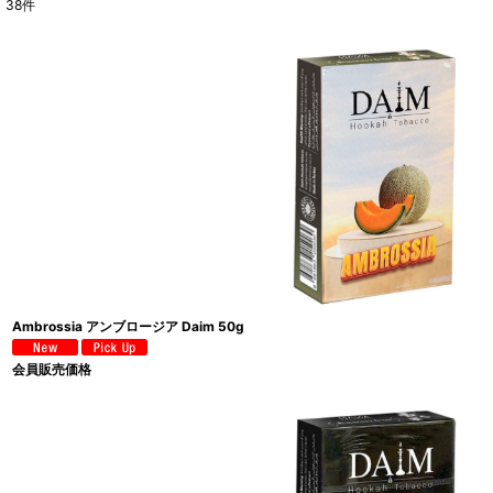
38
件
サブカテゴリ
:
表示数
:
並び順
:
Ambrossia アンブロージア Daim 50g
会員販売価格